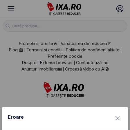
Promotii si oferte🔥
Vânătoarea de reduceri🏹
|
Blog 📰
Termeni și condiții
Politica de confidențialitate
|
|
|
Preferințe cookie
Despre
Extensii browser
Contactează-ne
|
|
Anunțuri imobiliare🏡
Creează video cu AI🎬
|
Eroare
Urmărește-ne: