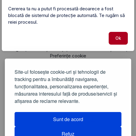
Acest website este protejat de reCAPTCHA și se aplică
politica de
Cererea ta nu a putut fi procesată deoarece a fost
confidențialitate
și
termenii și condițiile
Google.
blocată de sistemul de protecție automată. Te rugăm să
reiei procesul.
2021-2026
©
IXA.RO
Ok
Promotii si oferte🔥
Vânătoarea de reduceri🏹
|
Blog 📰
Termeni și condiții
Politica de confidențialitate
|
|
|
Preferințe cookie
Despre
Extensii browser
Contactează-ne
|
|
Anunțuri imobiliare🏡
Creează video cu AI🎬
|
Site-ul folosește cookie-uri și tehnologii de
tracking pentru a îmbunătăți navigarea,
funcționalitatea, personalizarea experienței,
măsurarea interesului față de produse/servicii și
afișarea de reclame relevante.
Sunt de acord
Urmărește-ne:
Refuz
Acest website este protejat de reCAPTCHA și se aplică
politica de