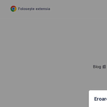
Folosește extensia
Blog 📰
Eroar