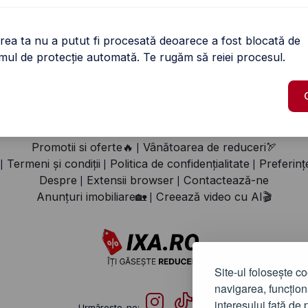
Urmărește-ne:
rea ta nu a putut fi procesată deoarece a fost blocată de
emul de protecție automată. Te rugăm să reiei procesul.
otejat de reCAPTCHA și se aplică
politica de confidențialitate
și
termeni
2021-2026
©
IXA.RO
Promotii si oferte🔥
Vânătoarea de reduceri🏹
|
Termeni și condiții
Politica de confidențialitate
Preferinț
|
|
|
Despre
Extensii browser
Contactează-ne
|
|
Anunțuri imobiliare🏡
Creează video cu AI🎬
|
Site-ul folosește co
navigarea, funcțion
interesului față de 
Urmărește-ne: