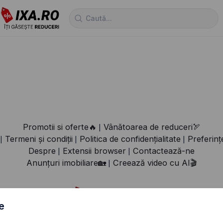
Promotii si oferte🔥
Vânătoarea de reduceri🏹
|
Termeni și condiții
Politica de confidențialitate
Preferinț
|
|
|
Despre
Extensii browser
Contactează-ne
|
|
Anunțuri imobiliare🏡
Creează video cu AI🎬
|
e