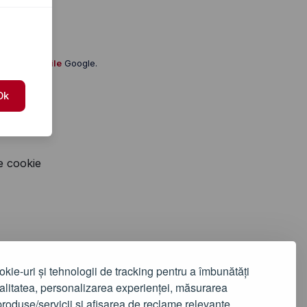
i și condițiile
Google.
Ok
e cookie
okie-uri și tehnologii de tracking pentru a îmbunătăți
alitatea, personalizarea experienței, măsurarea
produse/servicii și afișarea de reclame relevante.