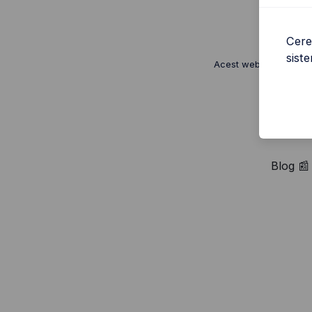
Cere
sist
Acest website este pr
Blog 📰